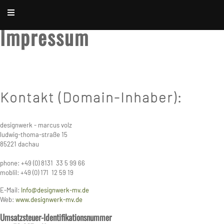
Impressum
Kontakt (Domain-Inhaber):
designwerk - marcus volz
ludwig-thoma-straße 15
85221 dachau
phone: +49 (0) 8131 33 5 99 66
moblil: +49 (0) 171 12 59 19
E-Mail:
Info@designwerk-mv.de
Web:
www.designwerk-mv.de
Umsatzsteuer-Identifikationsnummer