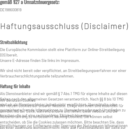
gemäß §27 a Umsatzsteuergesetz:
DE198600819
Haftungsausschluss (Disclaimer)
Streitschlichtung
Die Europäische Kommission stellt eine Plattform zur Online-Streitbeilegung
(OS) bereit.
Unsere E-Adresse finden Sie links im Impressum.
Wir sind nicht bereit oder verpflichtet, an Streitbeilegungsverfahren vor einer
Verbraucherschlichtungsstelle teilzunehmen.
Haftung für Inhalte
Als Diensteanbieter sind wir gemäß § 7 Abs.1 TMG für eigene Inhalte auf diesen
Seiten nach den allgemeinen Gesetzen verantwortlich. Nach §§ 8 bis 10 TMG
Wir benutzen Cookies
sind wir als Diensteanbieter jedoch nicht verpflichtet, übermittelte oder
Wir nutzen Cookies auf unserer Website. Einige von ihnen sind essenziell für
gespeicherte fremde Informationen zu überwachen oder nach Umständen zu
den Betrieb der Seite, während andere uns helfen, diese Website und die
forschen, die auf eine rechtswidrige Tätigkeit hinweisen.
Nutzererfahrung zu verbessern (Tracking Cookies). Sie können selbst
entscheiden, ob Sie die Cookies zulassen möchten. Bitte beachten Sie, dass
Verpflichtungen zur Entfernung oder Sperrung der Nutzung von Informationen
bei einer Ablehnung womöglich nicht mehr alle Funktionalitäten der Seite zur